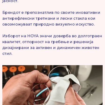
јасност.
Брендот е препознатлив по своите иновативни
антирефлексни третмани и лесни стакла кои
овозможуваат природно визуелно искуство.
Изборот на HOYA значи доверба во долготраен
квалитет, отпорност на гребење и решенија
дизајнирани за активен и динамичен животен
стил.