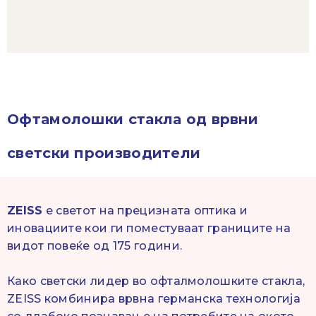
Офтамолошки стакла од врвни
светски производители
ZEISS
е светот на прецизната оптика и
иновациите кои ги поместуваат границите на
видот повеќе од 175 години.
Како светски лидер во офталмолошките стакла,
ZEISS комбинира врвна германска технологија