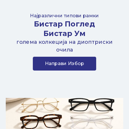
Најразлични типови рамки
Бистар Поглед
Бистар Ум
голема колкеција на диоптриски
очила
Направи Избор