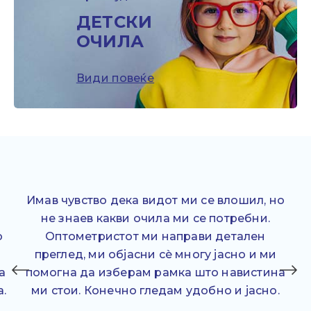
ДЕТСКИ
ОЧИЛА
Види повеќе
Имав чувство дека видот ми се влошил, но
не знаев какви очила ми се потребни.
о
Оптометристот ми направи детален
преглед, ми објасни сè многу јасно и ми
а
помогна да изберам рамка што навистина
а.
ми стои. Конечно гледам удобно и јасно.