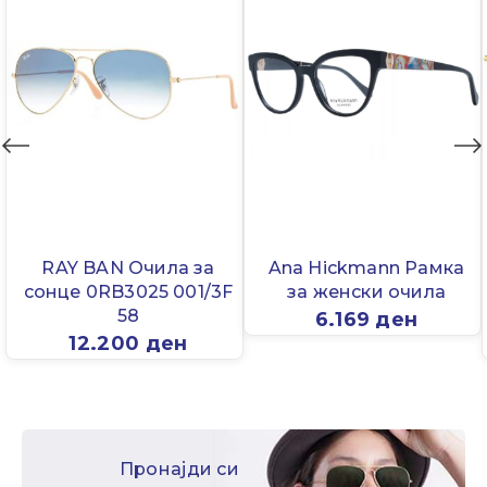
RAY BAN Очила за
Ana Hickmann Рамка
сонце 0RB3025 001/3F
за женски очила
58
6.169
ден
12.200
ден
Пронајди си