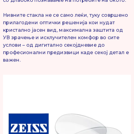
со длабоко познавање на потребите на окото.
Нивните стакла не се само леќи, туку совршено
прилагодени оптички решенија кои нудат
кристално јасен вид, максимална заштита од
УВ зрачење и исклучителен комфор во сите
услови – од дигитално секојдневие до
професионални предизвици каде секој детал е
важен.