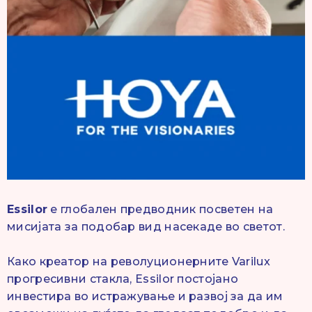
Essilor
е глобален предводник посветен на
мисијата за подобар вид насекаде во светот.
Како креатор на револуционерните Varilux
прогресивни стакла, Essilor постојано
инвестира во истражување и развој за да им