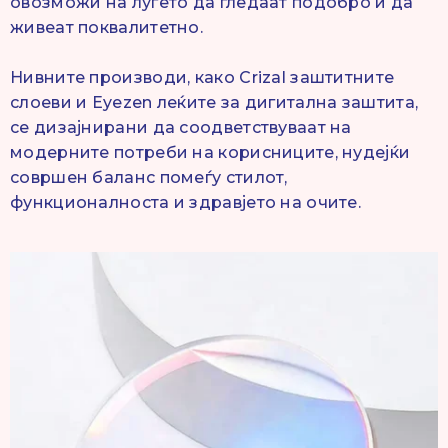
овозможи на луѓето да гледаат подобро и да
живеат поквалитетно.
Нивните производи, како Crizal заштитните
слоеви и Eyezen леќите за дигитална заштита,
се дизајнирани да соодветствуваат на
модерните потреби на корисниците, нудејќи
совршен баланс помеѓу стилот,
функционалноста и здравјето на очите.