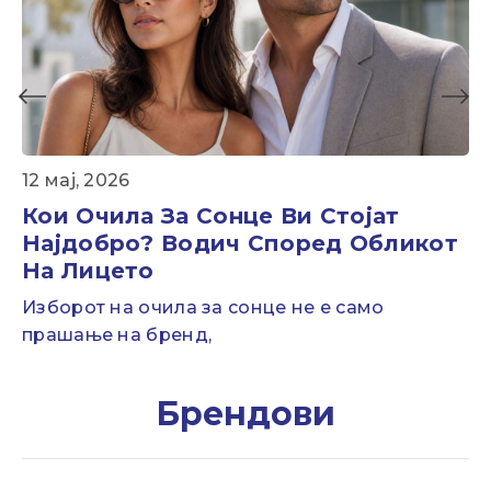
B
12 мај, 2026
Y
Кои Очила За Сонце Ви Стојат
A
Најдобро? Водич Според Обликот
D
На Лицето
M
Изборот на очила за сонце не е само
In
прашање на бренд,
Брендови