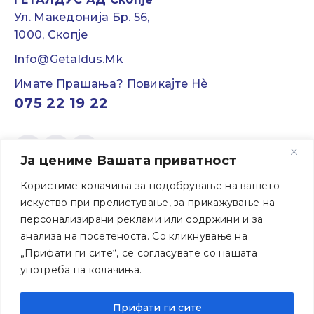
Ул. Македонија Бр. 56,
1000, Скопје
Info@getaldus.mk
Имате Прашања? Повикајте Нѐ
075 22 19 22
Ја цениме Вашата приватност
Мој ГЕТАЛДУС
Користиме колачиња за подобрување на вашето
искуство при прелистување, за прикажување на
персонализирани реклами или содржини и за
Информации
анализа на посетеноста. Со кликнување на
„Прифати ги сите“, се согласувате со нашата
За ГЕТАЛДУС
употреба на колачиња.
Прифати ги сите